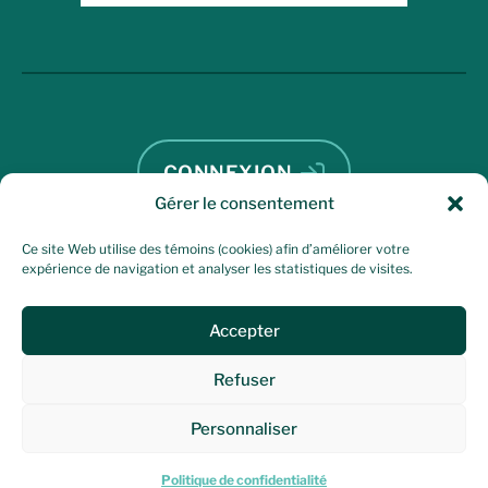
CONNEXION
Gérer le consentement
DEVENIR MEMBRE
Ce site Web utilise des témoins (cookies) afin d’améliorer votre
expérience de navigation et analyser les statistiques de visites.
Accepter
FACEBOOK
Refuser
© 2026 Association des médecins omnipraticiens des Bois-
Francs.
Personnaliser
Politique de confidentialité
Conception Web :
Oktane
Politique de confidentialité