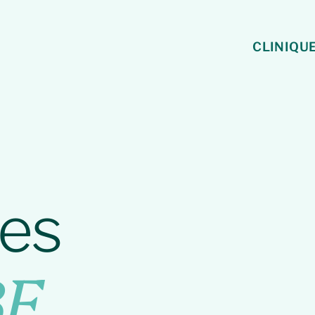
CLINIQU
ues
BF